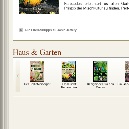
Farbcodes erleichtert es allen Ga
Prinzip der Mischkultur zu finden. Per
Alle Literaturtipps zu Josie Jeffery
Haus & Garten
ten – Wenn
Der Selbstversorger
Erbse liebt
Designideen für den
Ein Gart
 Gärtner
Radieschen
Garten
rden