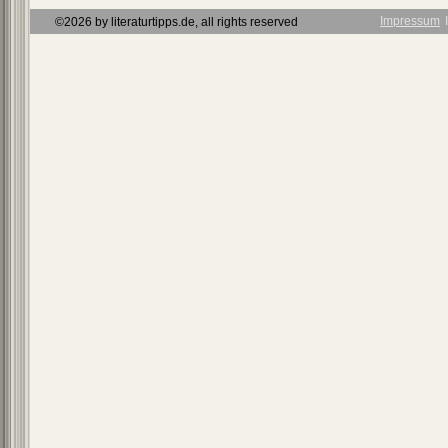
Impressum
Ι
©2026 by literaturtipps.de, all rights reserved