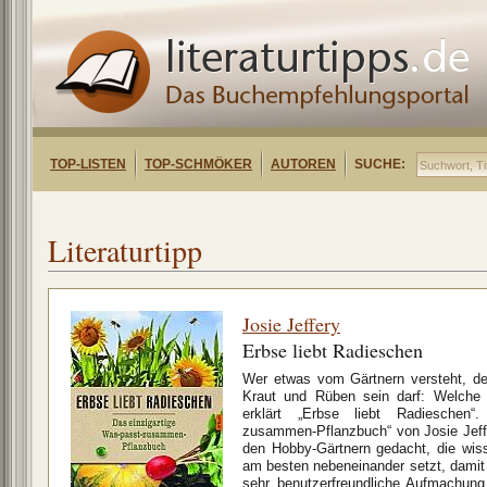
TOP-LISTEN
TOP-SCHMÖKER
AUTOREN
SUCHE:
Literaturtipp
Josie Jeffery
Erbse liebt Radieschen
Wer etwas vom Gärtnern versteht, de
Kraut und Rüben sein darf: Welche
erklärt „Erbse liebt Radieschen“.
zusammen-Pflanzbuch“ von Josie Jeffer
den Hobby-Gärtnern gedacht, die wis
am besten nebeneinander setzt, damit 
sehr benutzerfreundliche Aufmachung