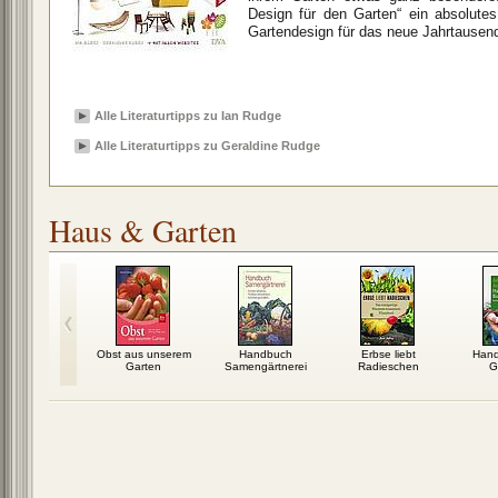
Design für den Garten“ ein absolute
Gartendesign für das neue Jahrtausen
Alle Literaturtipps zu Ian Rudge
Alle Literaturtipps zu Geraldine Rudge
Haus & Garten
 Design für
Obst aus unserem
Handbuch
Erbse liebt
Hand
Garten
Garten
Samengärtnerei
Radieschen
G