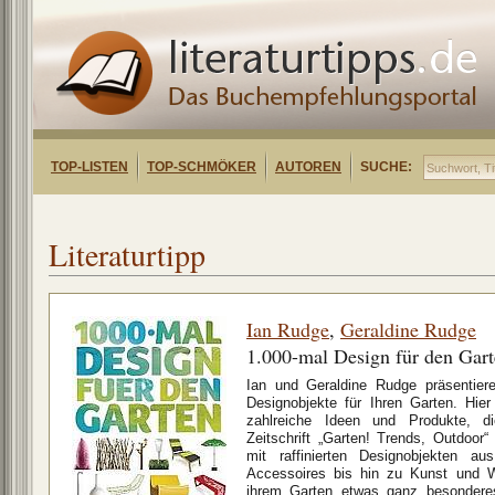
TOP-LISTEN
TOP-SCHMÖKER
AUTOREN
SUCHE:
Literaturtipp
Ian Rudge
,
Geraldine Rudge
1.000-mal Design für den Gar
Ian und Geraldine Rudge präsentiere
Designobjekte für Ihren Garten. Hie
zahlreiche Ideen und Produkte, d
Zeitschrift „Garten! Trends, Outdoor“
mit raffinierten Designobjekten a
Accessoires bis hin zu Kunst und W
ihrem Garten etwas ganz besonderes