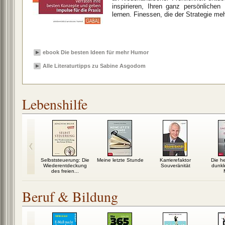
inspirieren, Ihren ganz persönliche
lernen. Finessen, die der Strategie m
ebook Die besten Ideen für mehr Humor
Alle Literaturtipps zu Sabine Asgodom
Lebenshilfe
lücklich sein
Selbststeuerung: Die
Meine letzte Stunde
Karrierefaktor
Die he
Wiederentdeckung
Souveränität
dunkl
des freien...
Beruf & Bildung