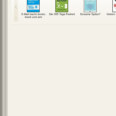
n wie Steve
E-Mail macht dumm,
Die 365 Tage-Freiheit
Einsame Spitze?
Geben 
obs
krank und arm