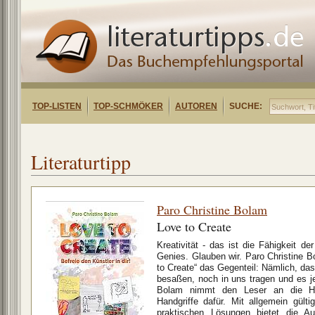
TOP-LISTEN
TOP-SCHMÖKER
AUTOREN
SUCHE:
Literaturtipp
Paro Christine Bolam
Love to Create
Kreativität - das ist die Fähigkeit de
Genies. Glauben wir. Paro Christine 
to Create“ das Gegenteil: Nämlich, dass
besaßen, noch in uns tragen und es je
Bolam nimmt den Leser an die Han
Handgriffe dafür. Mit allgemein gül
praktischen Lösungen bietet die Au