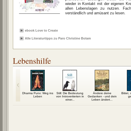
wieder in Kontakt mit der eigenen Kr
allen Lebenslagen zu nutzen. Fachl
verständlich und amüsant zu lesen.
ebook Love to Create
Alle Literaturtipps zu Paro Christine Bolam
Lebenshilfe
d, Überfluss
Dharma Punx: Weg ins
Still: Die Bedeutung
Ändere deine
Bittet,
Leben
von Introvertierten in
Gedanken - und dein
g
einer...
Leben ändert...