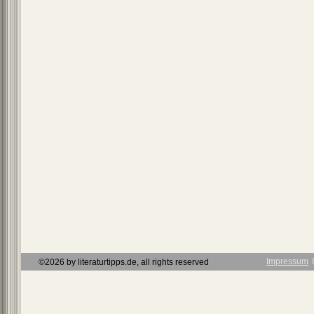
Impressum
Ι
©2026 by literaturtipps.de, all rights reserved