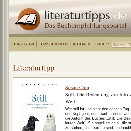
TOP-LISTEN
TOP-SCHMÖKER
AUTOREN
SUCHE:
Literaturtipp
Susan Cain
Still: Die Bedeutung von Introv
Welt
Wer still ist und nicht den ganzen Tag 
den Kopf geht, dem traut man nur wen
die Autorin des Buches „Still: Die Bede
lauten Welt“. Sie appelliert an all die
zu stehen, dass sie so sind, und nic