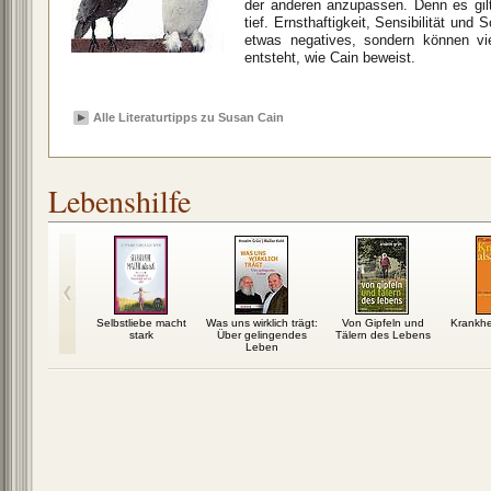
der anderen anzupassen. Denn es gil
tief. Ernsthaftigkeit, Sensibilität und
etwas negatives, sondern können vi
entsteht, wie Cain beweist.
Alle Literaturtipps zu Susan Cain
Lebenshilfe
g doch
Selbstliebe macht
Was uns wirklich trägt:
Von Gipfeln und
Krankhe
h!...dann
stark
Über gelingendes
Tälern des Lebens
du es auch!
Leben