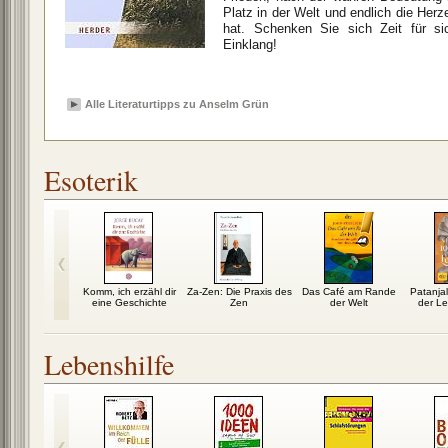
Platz in der Welt und endlich die Herz
hat. Schenken Sie sich Zeit für s
Einklang!
Alle Literaturtipps zu Anselm Grün
Esoterik
e ist mein
Komm, ich erzähl dir
Za-Zen: Die Praxis des
Das Café am Rande
Patanja
fang
eine Geschichte
Zen
der Welt
der L
Lebenshilfe