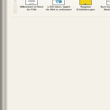
 leben, was
Willkommen im Reich
1.000 Ideen, täglich
Ratgeber
Burn-Ou
 träumen
der Fülle
die Welt zu verbessern
Schlafstörungen
Maske