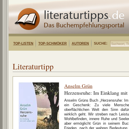
TOP-LISTEN
TOP-SCHMÖKER
AUTOREN
SUCHE:
Literaturtipp
Anselm Grün
Herzensruhe: Im Einklang mit s
Anselm Grüns Buch „Herzensruhe: Im E
ein Geschenk: Zu viele Menschen
oberflächlichen Welt den Sinn daf
wirklich geht. Wir streben nach Lei
Wohlbefinden, innere Ruhe und Seel
aber ermöglicht Grün in seinem Bu
Frieden, nach der wahren Bedeutung 