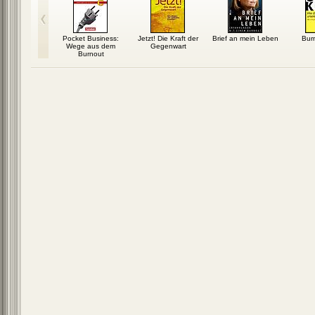
t – Wenn
Pocket Business:
Jetzt! Die Kraft der
Brief an mein Leben
Bur
 Alltag &
Wege aus dem
Gegenwart
lie...
Burnout