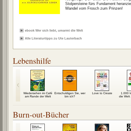
Stolpersteine fürs Fundament heranzie
Wandel vom Frosch zum Prinzen!
ebook Wer sich liebt, umarmt die Welt
Alle Literaturtipps zu Ute Lauterbach
Lebenshilfe
low
Wiedersehen im Café
Entschuldigen Sie, wer
Love to Create
1.000 I
am Rande der Welt
bin ich?
die Welt
Burn-out-Bücher