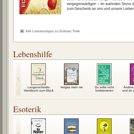
vergegenwärtigen – im wahrsten Sinne d
zum Geschenk an uns und unsere Lieben
Alle Literaturtipps zu Eckhart Tolle
Lebenshilfe
ausendmal
Langenscheidts
Vergiss mein nie
Du sollst nicht
Ändere
Handbuch zum Glück
funktionieren
und du 
Esoterik