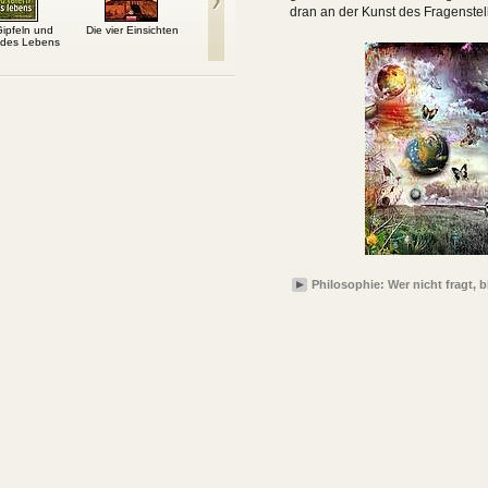
dran an der Kunst des Fragenste
ipfeln und
Die vier Einsichten
Feng Shui: Gegen das
Blick in die Ewigkeit
Scha
 des Lebens
Gerümpel des Alltags
Philosophie: Wer nicht fragt, 