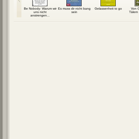
gung zum
Be Nobody: Warum wir
Es muss dir nicht bang
Gelassenheit to go
Von G
mäßen Leben
uns nicht
sein
Tälern
anstrengen...