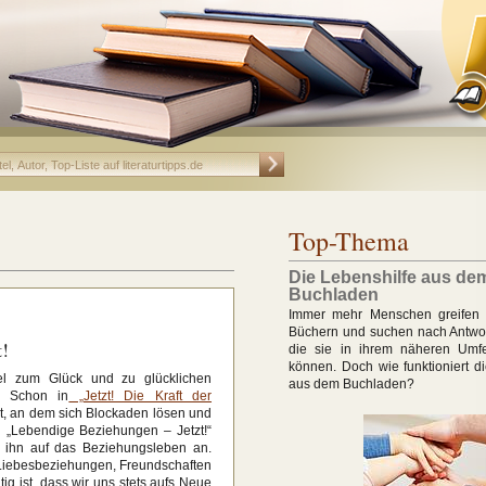
Top-Thema
Die Lebenshilfe aus de
Buchladen
Immer mehr Menschen greifen 
Büchern und suchen nach Antwor
t!
die sie in ihrem näheren Umfe
können. Doch wie funktioniert d
sel zum Glück und zu glücklichen
aus dem Buchladen?
. Schon in
„Jetzt! Die Kraft der
Ort, an dem sich Blockaden lösen und
 „Lebendige Beziehungen – Jetzt!“
t ihn auf das Beziehungsleben an.
m Liebesbeziehungen, Freundschaften
g ist, dass wir uns stets aufs Neue