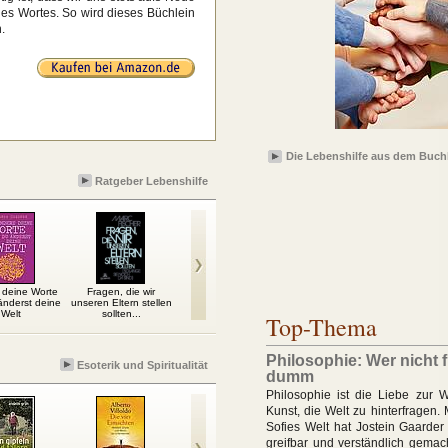
es Wortes. So wird dieses Büchlein
.
Die Lebenshilfe aus dem Buch
Ratgeber Lebenshilfe
 deine Worte
Fragen, die wir
Feng Shui: Gegen das
Wenn ich das früher
Das Le
änderst deine
unseren Eltern stellen
Gerümpel des Alltags
gewusst hätte
k
Welt
sollten...
Top-Thema
Philosophie: Wer nicht fr
Esoterik und Spiritualität
dumm
Philosophie ist die Liebe zur W
Kunst, die Welt zu hinterfragen.
Sofies Welt hat Jostein Gaarder
greifbar und verständlich gemac