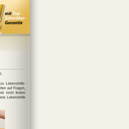
m
zu Lebenshilfe-
ten auf Fragen,
ld nicht finden
iese Lebenshilfe