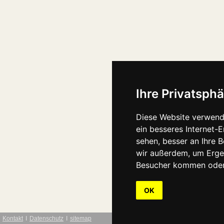
Ihre Privatsphä
Diese Website verwend
ein besseres Internet-
sehen, besser an Ihre 
wir außerdem, um Erge
Besucher kommen oder 
OK
Kontakt
Ι
Datenschutz
Ι
sitemap
webdesign: Interwe