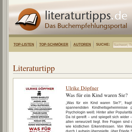
TOP-LISTEN
TOP-SCHMÖKER
AUTOREN
SUCHE:
Literaturtipp
Ulrike Döpfner
Was für ein Kind waren Sie?
„Was für ein Kind waren Sie?“, fragt
spannendsten Kindheitsgeheimnisse p
Psychologin weiß: Hinter aller Popularit
Da ist gereift – und spiegelt sich wider
allen verwurzelt liegt. Ihre Fragen sin
wie köstlichen Erkenntnissen. Von West
durch Lautsein überspielte, über Friede 