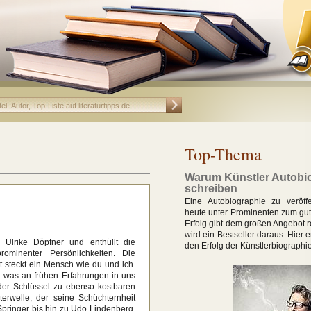
Top-Thema
Warum Künstler Autobi
schreiben
Eine Autobiographie zu veröffe
heute unter Prominenten zum gut
Erfolg gibt dem großen Angebot r
wird ein Bestseller daraus. Hier 
 Ulrike Döpfner und enthüllt die
den Erfolg der Künstlerbiographi
rominenter Persönlichkeiten. Die
ät steckt ein Mensch wie du und ich.
 – was an frühen Erfahrungen in uns
d der Schlüssel zu ebenso kostbaren
erwelle, der seine Schüchternheit
Springer bis hin zu Udo Lindenberg,