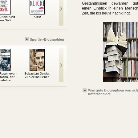
Geständnissen gewähren gut
einen Einblick in einen Mensc
Zeit, die bis heute nachklingt.
ür ein Kind
Klick!
Ich stopp dich!
Die vergessene
Die gut
ren Sie?
Generation
Waru
Sportler-Biographien
Rosemeyer -
Sebastian Deisler:
Michael Schumacher:
Mount St. Elias. Die
Mu
 Mann, der
Zurück ins Leben
Ein Leben für die
längste Skiabfahrt der
nnfahrer
Formel 1
Welt
Was gute Biographien von sch
unterscheidet