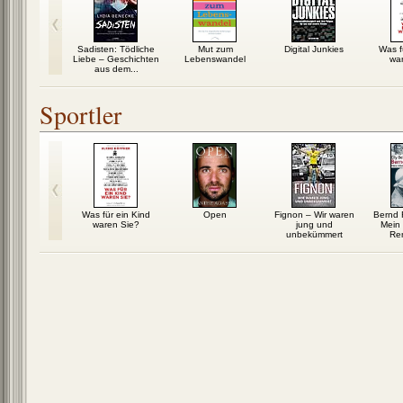
der gelebt
Sadisten: Tödliche
Mut zum
Digital Junkies
Was f
rden
Liebe – Geschichten
Lebenswandel
wa
aus dem...
Sportler
a: von außen
Was für ein Kind
Open
Fignon – Wir waren
Bernd 
 innen
waren Sie?
jung und
Mein
unbekümmert
Re