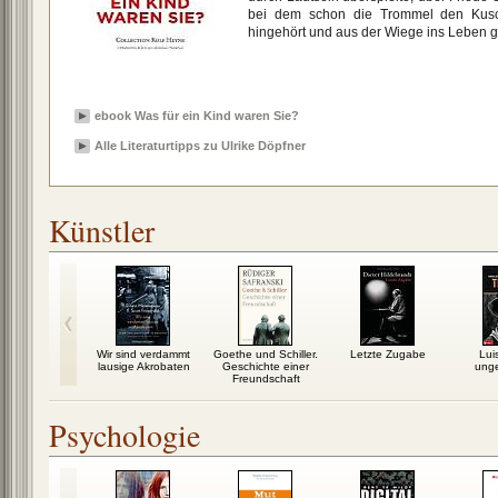
bei dem schon die Trommel den Kusch
hingehört und aus der Wiege ins Leben g
ebook Was für ein Kind waren Sie?
Alle Literaturtipps zu Ulrike Döpfner
Künstler
hen mit dem
Wir sind verdammt
Goethe und Schiller.
Letzte Zugabe
Lui
nohrring
lausige Akrobaten
Geschichte einer
ung
Freundschaft
Psychologie