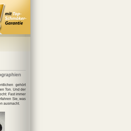
ographien
ntlichen gehört
en Ton. Und der
echt: Fast immer
erfahren Sie, was
en ausmacht.