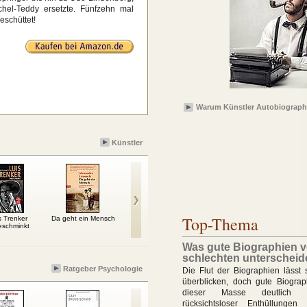
el-Teddy ersetzte. Fünfzehn mal
eschüttet!
Warum Künstler Autobiograph
Künstler
Top-Thema
s Trenker
Da geht ein Mensch
Life
Camus: Das Ideal der
Die Ro
eschminkt
Einfachheit
Was gute Biographien 
schlechten unterscheid
Ratgeber Psychologie
Die Flut der Biographien lässt 
überblicken, doch gute Biogra
dieser Masse deutlich h
rücksichtsloser Enthüllungen