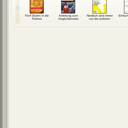
aufzeit
Fünf Stufen in die
Anleitung zum
Neidisch sind immer
Einfach
Freiheit
Unglücklichsein
nur die anderen