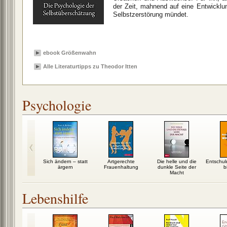
der Zeit, mahnend auf eine Entwicklu
Selbstzerstörung mündet.
ebook Größenwahn
Alle Literaturtipps zu Theodor Itten
Psychologie
enwahn
Sich ändern – statt
Artgerechte
Die helle und die
Entschul
ärgern
Frauenhaltung
dunkle Seite der
b
Macht
Lebenshilfe