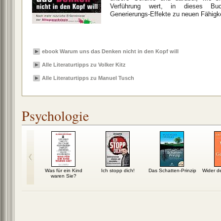
Verführung wert, in dieses Buch
Generierungs-Effekte zu neuen Fähigke
ebook Warum uns das Denken nicht in den Kopf will
Alle Literaturtipps zu Volker Kitz
Alle Literaturtipps zu Manuel Tusch
Psychologie
tung zum
Was für ein Kind
Ich stopp dich!
Das Schatten-Prinzip
Wider 
klichsein
waren Sie?