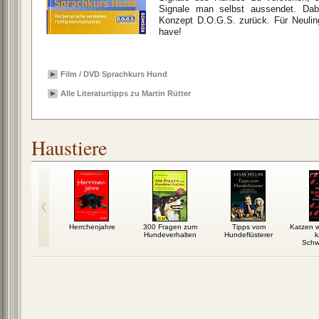
Signale man selbst aussendet. Dabe
Konzept D.O.G.S. zurück. Für Neuli
have!
Film / DVD Sprachkurs Hund
Alle Literaturtipps zu Martin Rütter
Haustiere
Herrchenjahre
300 Fragen zum
Tipps vom
Katzen 
Hundeverhalten
Hundeflüsterer
k
Schw