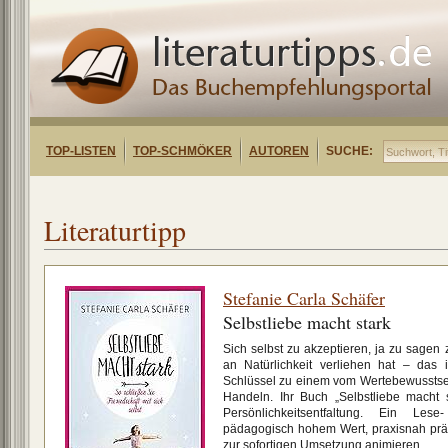
TOP-LISTEN
TOP-SCHMÖKER
AUTOREN
SUCHE:
Literaturtipp
Stefanie Carla Schäfer
Selbstliebe macht stark
Sich selbst zu akzeptieren, ja zu sagen
an Natürlichkeit verliehen hat – das i
Schlüssel zu einem vom Wertebewusstse
Handeln. Ihr Buch „Selbstliebe macht 
Persönlichkeitsentfaltung. Ein Le
pädagogisch hohem Wert, praxisnah präse
zur sofortigen Umsetzung animieren.