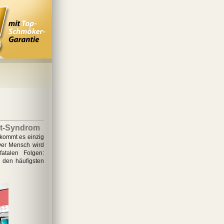
ut-Syndrom
 kommt es einzig
 Der Mensch wird
fatalen Folgen:
 den häufigsten