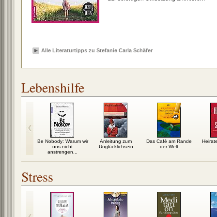
Alle Literaturtipps zu Stefanie Carla Schäfer
Lebenshilfe
unst des
Be Nobody: Warum wir
Anleitung zum
Das Café am Rande
Heirate
erischen
uns nicht
Unglücklichsein
der Welt
iterns
anstrengen...
Stress