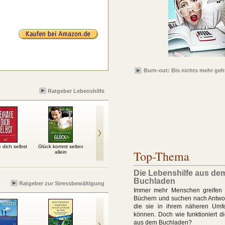
Burn-out: Bis nichts mehr geh
Ratgeber Lebenshilfe
 dich selbst
Glück kommt selten
Was uns wirklich trägt:
Warum es sich zu
Ausge
Top-Thema
allein
Über gelingendes
leben lohnt
selbst
Leben
Die Lebenshilfe aus de
Buchladen
Ratgeber zur Stressbewältigung
Immer mehr Menschen greifen 
Büchern und suchen nach Antwor
die sie in ihrem näheren Umfe
können. Doch wie funktioniert d
aus dem Buchladen?