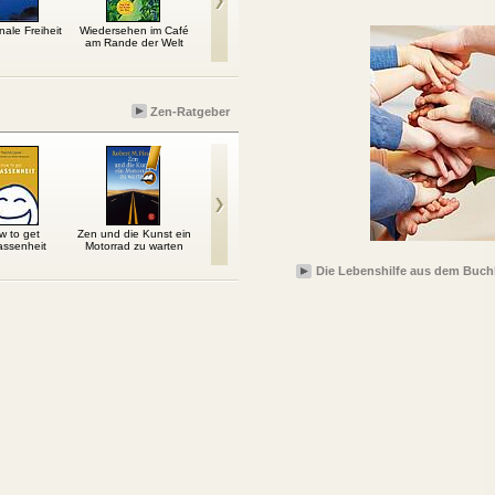
ale Freiheit
Wiedersehen im Café
Meditation: Mehr
Burnout – Wenn
Das C
am Rande der Welt
Klarheit und innere
Arbeit, Alltag &
Ruhe
Familie...
Zen-Ratgeber
w to get
Zen und die Kunst ein
Hör auf zu denken –
Meditation für
Da
assenheit
Motorrad zu warten
sei einfach glücklich!
Skeptiker
glückl
Die Lebenshilfe aus dem Buch