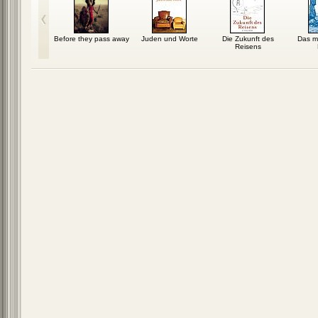
es Land
Before they pass away
Juden und Worte
Die Zukunft des
Das m
 Warum wir
Reisens
rhältnis...