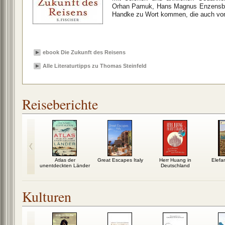
Orhan Pamuk, Hans Magnus Enzensb
Handke zu Wort kommen, die auch vom R
ebook Die Zukunft des Reisens
Alle Literaturtipps zu Thomas Steinfeld
Reiseberichte
rlinreise
Atlas der
Great Escapes Italy
Herr Huang in
Elefa
unentdeckten Länder
Deutschland
Kulturen