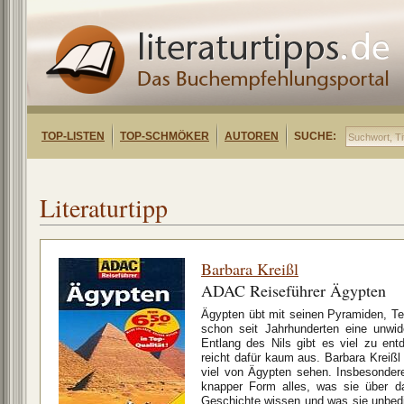
TOP-LISTEN
TOP-SCHMÖKER
AUTOREN
SUCHE:
Literaturtipp
Barbara Kreißl
ADAC Reiseführer Ägypten
Ägypten übt mit seinen Pyramiden, T
schon seit Jahrhunderten eine unwid
Entlang des Nils gibt es viel zu ent
reicht dafür kaum aus. Barbara Kreißl
viel von Ägypten sehen. Insbesondere
knapper Form alles, was sie über d
Geschichte wissen und was sie unbed