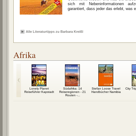
sich mit Nebeninformationen aufzu
garantiert, dass jeder das erlebt, was er
Alle Literaturtipps zu Barbara Kreißl
Afrika
O POLO
Lonely Planet
Südafrika: 14
Stefan Loose Travel
City Tr
er Kapstadt
Reiseführer Kapstadt
Reiseregionen - 21
Handbücher Namibia
ands,...
Routen -...