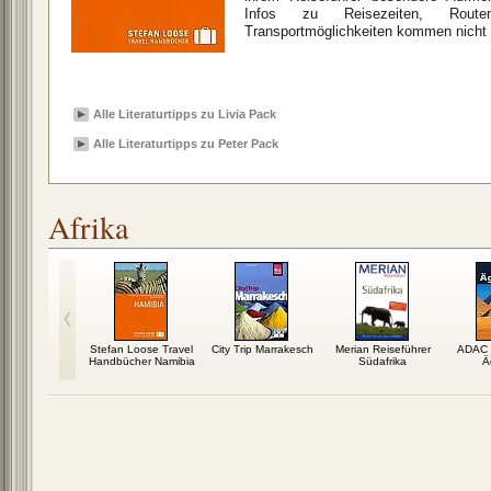
Infos zu Reisezeiten, Routen
Transportmöglichkeiten kommen nicht zu
Alle Literaturtipps zu Livia Pack
Alle Literaturtipps zu Peter Pack
Afrika
y Planet
Stefan Loose Travel
City Trip Marrakesch
Merian Reiseführer
ADAC 
er Kapstadt
Handbücher Namibia
Südafrika
Ä