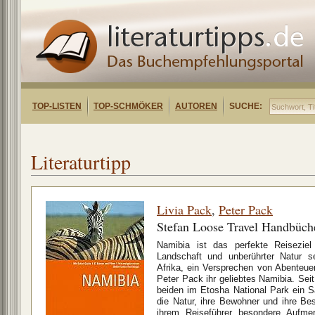
TOP-LISTEN
TOP-SCHMÖKER
AUTOREN
SUCHE:
Literaturtipp
Livia Pack
,
Peter Pack
Stefan Loose Travel Handbüch
Namibia ist das perfekte Reiseziel
Landschaft und unberührter Natur s
Afrika, ein Versprechen von Abenteue
Peter Pack ihr geliebtes Namibia. Sei
beiden im Etosha National Park ein S
die Natur, ihre Bewohner und ihre Be
ihrem Reiseführer besondere Aufme