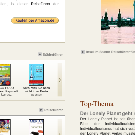
llen, ist dieser Reiseführer der
Insel im Sturm: Reiseführer für
Städteführer
CO POLO
Alles, was Sie noch
Rom
Paris MM-City
Natio
hrer Kapstadt
nicht über Berlin
Spiral
 Lands,...
wussten
Top-Thema
Reiseführer
Der Lonely Planet geht m
Der Lonely Planet ist seit übe
Bibel der Individualtouris
Individualtourismus hat sich ve
der Lonely Planet Verlag musste