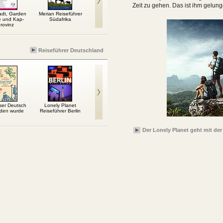
Zeit zu gehen. Das ist ihm gelung
adt, Garden
Merian Reiseführer
Ostseeküste von
Erlebnisurlaub mit
DuM
e und Kap-
Südafrika
Lübeck bis Kiel
Kindern – Korsika
Handb
rovinz
Reiseführer Deutschland
ser Deutsch
Lonely Planet
Mecklenburg-
Die Berlinreise
Wande
nden wurde
Reiseführer Berlin
Vorpommern.
die Ma
Anleitung für
Ausspanner
Der Lonely Planet geht mit der