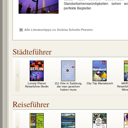
Standartsehenswürdigkeiten sehen wo
perfekte Begleiter.
Alle Literaturtipps zu Andrea Schulte-Peevers
Städteführer
IONAL
Lonely Planet
111 Orte in Salzburg,
City Trip Marrakesch
MAR
IC Spirallo
Reiseführer Berlin
die man gesehen
Reisefü
ührer...
haben muss
Wine
Reiseführer