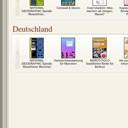
y Planet
NATIONAL
Cornwall & Devon
Insel Usedom: Was
Kapst
r Südafrika,
GEOGRAPHIC Spirallo
machen wir morgen,
Rout
tho...
Reiseführer...
Mama?
P
Deutschland
er Allianz
NATIONAL
Gebrauchsanweisung
MARCO POLO
Als un
rer Hamburg
GEOGRAPHIC Spirallo
für München
Stadtführer Berlin für
erfu
Reiseführer München
Berliner