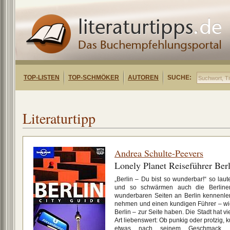
TOP-LISTEN
TOP-SCHMÖKER
AUTOREN
SUCHE:
Literaturtipp
Andrea Schulte-Peevers
Lonely Planet Reiseführer Berl
„Berlin – Du bist so wunderbar!“ so laut
und so schwärmen auch die Berliner
wunderbaren Seiten an Berlin kennenlerne
nehmen und einen kundigen Führer – wie
Berlin – zur Seite haben. Die Stadt hat vi
Art liebenswert: Ob punkig oder protzig, kul
etwas nach seinem Geschmack. F