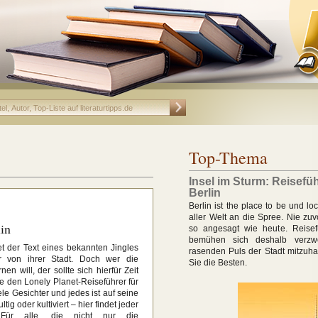
Top-Thema
Insel im Sturm: Reisefüh
Berlin
Berlin ist the place to be und lo
aller Welt an die Spree. Nie zuv
in
so angesagt wie heute. Reisefü
bemühen sich deshalb verzwe
et der Text eines bekannten Jingles
rasenden Puls der Stadt mitzuhal
 von ihrer Stadt. Doch wer die
Sie die Besten.
n will, der sollte sich hierfür Zeit
 den Lonely Planet-Reiseführer für
ele Gesichter und jedes ist auf seine
tig oder kultiviert – hier findet jeder
ür alle, die nicht nur die