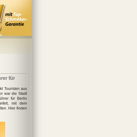
rer für
ckt Touristen aus
or war die Stadt
hrer für Berlin
ifelt, mit dem
ten. Hier finden