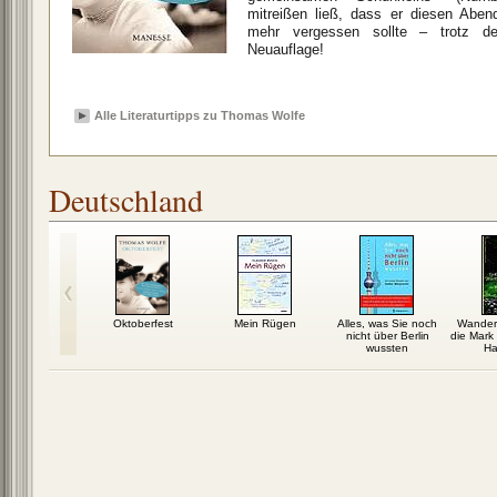
mitreißen ließ, dass er diesen Abe
mehr vergessen sollte – trotz der
Neuauflage!
Alle Literaturtipps zu Thomas Wolfe
Deutschland
sanweisung
Oktoberfest
Mein Rügen
Alles, was Sie noch
Wander
München
nicht über Berlin
die Mark
wussten
Ha