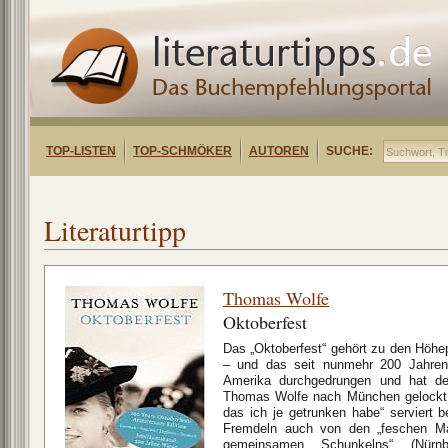
TOP-LISTEN
TOP-SCHMÖKER
AUTOREN
SUCHE:
Literaturtipp
Thomas Wolfe
Oktoberfest
Das „Oktoberfest“ gehört zu den Höh
– und das seit nunmehr 200 Jahren
Amerika durchgedrungen und hat de
Thomas Wolfe nach München gelockt, 
das ich je getrunken habe“ serviert
Fremdeln auch von den „feschen Ma
gemeinsamen Schunkelns“ (Nürnb