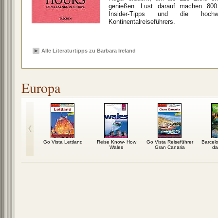
genießen. Lust darauf machen 800 
Insider-Tipps und die hochw
Kontinentalreiseführers.
Alle Literaturtipps zu Barbara Ireland
Europa
izversteher
Go Vista Lettland
Reise Know- How
Go Vista Reiseführer
Barcelo
Wales
Gran Canaria
da