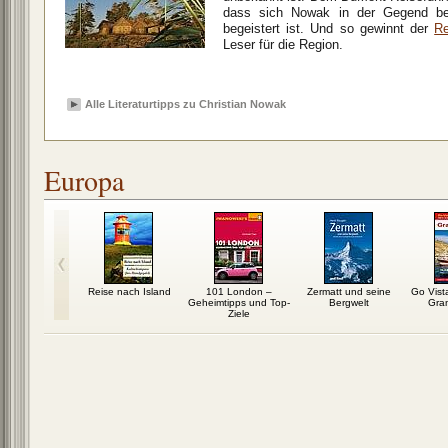
dass sich Nowak in der Gegend be
begeistert ist. Und so gewinnt der
Re
Leser für die Region.
Alle Literaturtipps zu Christian Nowak
Europa
wegs in
Reise nach Island
101 London –
Zermatt und seine
Go Vist
kreich
Geheimtipps und Top-
Bergwelt
Gra
Ziele