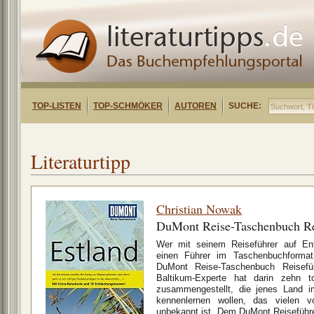
TOP-LISTEN
TOP-SCHMÖKER
AUTOREN
SUCHE:
Literaturtipp
Christian Nowak
DuMont Reise-Taschenbuch Rei
Wer mit seinem Reiseführer auf Ent
einen Führer im Taschenbuchformat
DuMont Reise-Taschenbuch Reisefüh
Baltikum-Experte hat darin zehn to
zusammengestellt, die jenes Land 
kennenlernen wollen, das vielen 
unbekannt ist. Dem DuMont Reiseführe