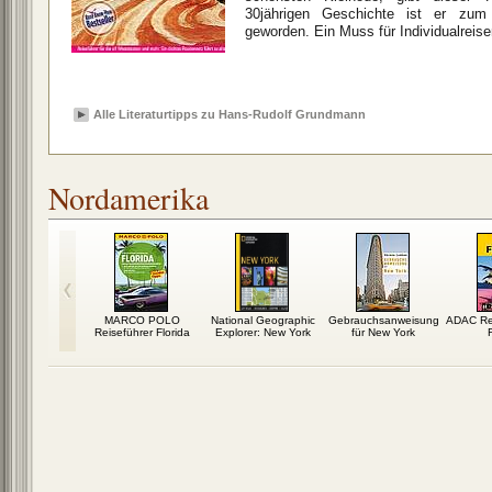
30jährigen Geschichte ist er zum
geworden. Ein Muss für Individualreis
Alle Literaturtipps zu Hans-Rudolf Grundmann
Nordamerika
s - portrait
MARCO POLO
National Geographic
Gebrauchsanweisung
ADAC Rei
y: Porträt
Reiseführer Florida
Explorer: New York
für New York
F
ner...