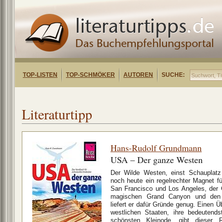
TOP-LISTEN
TOP-SCHMÖKER
AUTOREN
SUCHE:
Literaturtipp
Hans-Rudolf Grundmann
USA – Der ganze Westen
Der Wilde Westen, einst Schauplatz
noch heute ein regelrechter Magnet f
San Francisco und Los Angeles, der 
magischen Grand Canyon und den w
liefert er dafür Gründe genug. Einen Üb
westlichen Staaten, ihre bedeutend
schönsten Kleinode, gibt dieser R