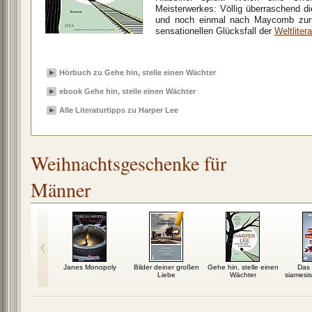
Meisterwerkes: Völlig überraschend die
und noch einmal nach Maycomb zur
sensationellen Glücksfall der
Weltlitera
Hörbuch zu Gehe hin, stelle einen Wächter
ebook Gehe hin, stelle einen Wächter
Alle Literaturtipps zu Harper Lee
Weihnachtsgeschenke für
Männer
der: Die
Janes Monopoly
Bilder deiner großen
Gehe hin, stelle einen
Das
iografie
Liebe
Wächter
siamesis