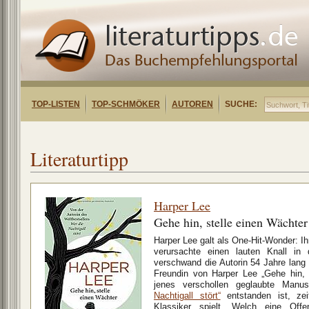
TOP-LISTEN
TOP-SCHMÖKER
AUTOREN
SUCHE:
Literaturtipp
Harper Lee
Gehe hin, stelle einen Wächter
Harper Lee galt als One-Hit-Wonder: Ih
verursachte einen lauten Knall in 
verschwand die Autorin 54 Jahre lang 
Freundin von Harper Lee „Gehe hin, 
jenes verschollen geglaubte Manu
Nachtigall stört“
entstanden ist, ze
Klassiker spielt. Welch eine Off