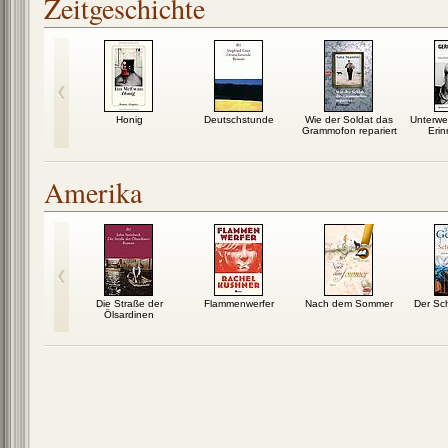
Zeitgeschichte
hungel
Honig
Deutschstunde
Wie der Soldat das
Unterweg
Grammofon repariert
Eri
Amerika
ining
Die Straße der
Flammenwerfer
Nach dem Sommer
Der Sc
Ölsardinen