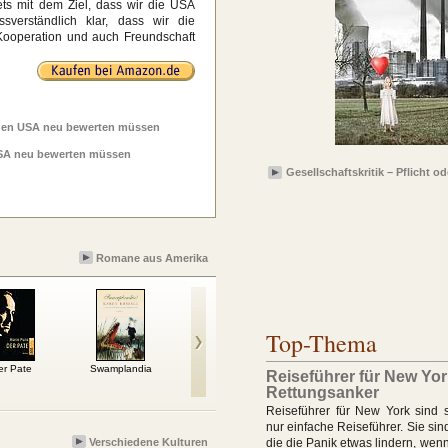
ets mit dem Ziel, dass wir die USA
ssverständlich klar, dass wir die
Kooperation und auch Freundschaft
 den USA neu bewerten müssen
USA neu bewerten müssen
Gesellschaftskritik – Pflicht o
Romane aus Amerika
Top-Thema
er Pate
Swamplandia
Parasit
Cash
Ju
Reiseführer für New York
Rettungsanker
Reiseführer für New York sind s
nur einfache Reiseführer. Sie sin
Verschiedene Kulturen
die die Panik etwas lindern, wenn 