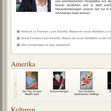
und amerikanischen Perspektive auf, st
besser verstehen; und er stellt unmi
Herausforderungen unserer Zeit nur in 
mit Amerika lösen können.
Hörbuch zu Fremdes Land Amerika: Warum wir unser Verhältnis zu
ebook Fremdes Land Amerika: Warum wir unser Verhältnis zu den 
Alle Literaturtipps zu Ingo Zamperoni
Amerika
sische Braut
Der Tag, an dem
Schattenfangen
Das Sexleben
D
Marylin starb
siamesischer Zwillinge
Kulturen