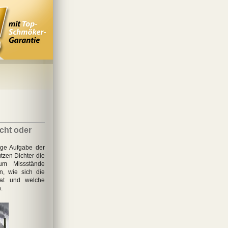
icht oder
tige Aufgabe der
utzen Dichter die
 um Missstände
n, wie sich die
 hat und welche
.