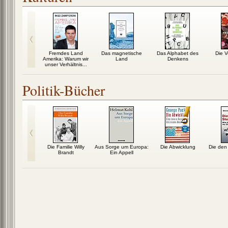
angnasen
Fremdes Land
Das magnetische
Das Alphabet des
Die V
Amerika: Warum wir
Land
Denkens
unser Verhältnis...
Politik-Bücher
teinbrück
Die Familie Willy
Aus Sorge um Europa:
Die Abwicklung
Die den
Brandt
Ein Appell