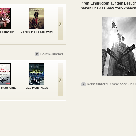
ihren Eindrücken auf den Besuche
haben uns das New York-Phäno
egetarierin
Before they pass away
ICOON globalpicture
Die Zukunft des
And
dictionary
Reisens
and
Politik-Bücher
Reiseführer für New York - Ihr
 Sturm ernten
Das Hohe Haus
Steinbrück: Biografie
Das total gefälschte
Wahn
Geheimtagebuch vom
Mann von...