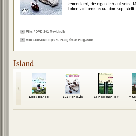
kennenlernt, die eigentlich auf seine M
Leben vollkommen auf den Kopf stellt. 
Film / DVD 101 Reykjavík
Alle Literaturtipps zu Hallgrímur Helgason
Island
en der Nacht
Liebe Isländer
101 Reykjavík
Sein eigener Herr
Im Sc