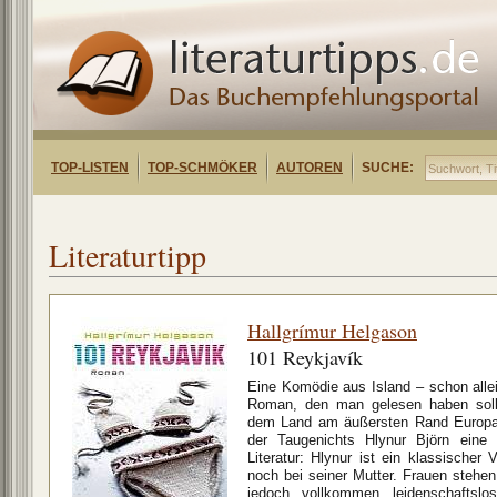
TOP-LISTEN
TOP-SCHMÖKER
AUTOREN
SUCHE:
Literaturtipp
Hallgrímur Helgason
101 Reykjavík
Eine Komödie aus Island – schon allei
Roman, den man gelesen haben soll
dem Land am äußersten Rand Europas 
der Taugenichts Hlynur Björn eine 
Literatur: Hlynur ist ein klassischer V
noch bei seiner Mutter. Frauen stehe
jedoch vollkommen leidenschaftsl