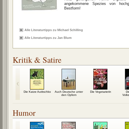
angekommene Spezies von hochgei
Bestform!
Alle Literaturtipps zu Michael Schilling
Alle Literaturtipps zu Jan Blum
Kritik & Satire
esleben des
Die Katze Autitschko
Auch Deutsche unter
Die Vegetarierin
Di
niel P.
den Opfern
Volk
Humor