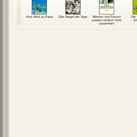
s Karma
Kein Wort zu Papa
Das Siegel der Tage
Männer und Frauen
Die
passen einfach nicht
Ch
zusammen