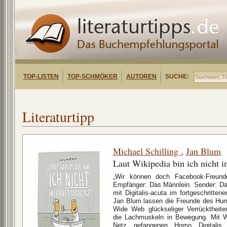
TOP-LISTEN
TOP-SCHMÖKER
AUTOREN
SUCHE:
Literaturtipp
Michael Schilling
,
Jan Blum
Laut Wikipedia bin ich nicht i
„Wir können doch Facebook-Freunde
Empfänger: Das Männlein. Sender: Da
mit Digitalis-acuta im fortgeschritten
Jan Blum lassen die Freunde des Hum
Wide Web glückseliger Verrücktheite
die Lachmuskeln in Bewegung. Mit W
Netz gefangenen Homo Digitalis 