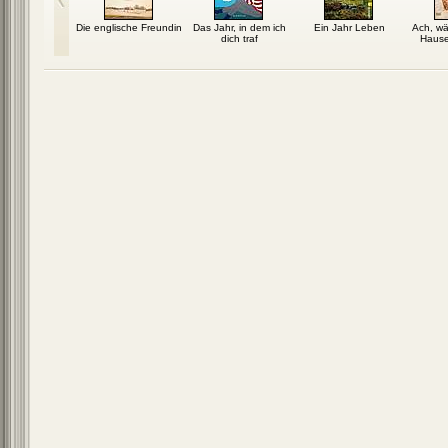
rfuß
Die englische Freundin
Das Jahr, in dem ich
Ein Jahr Leben
Ach, wä
dich traf
Hause