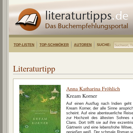
TOP-LISTEN
TOP-SCHMÖKER
AUTOREN
SUCHE:
Literaturtipp
Anna Katharina Fröhlich
Kream Korner
Auf einen Ausflug nach Indien geht
Kream Korner, der alle Sinne anspric
scheint. Auf eine abenteuerliche Reise
zur Hochzeit des ältesten Sohnes e
Clans. Dort trifft sie auf ihre exzentr
Gärtnerin und eine lebensfrohe Witwe,
genießen weiß. Der schmale Roman vo