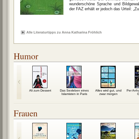
wunderschöne Sprache und Bildgewal
der FAZ erhält er jedoch das Urteil: „Z
Alle Literaturtipps zu Anna Katharina Fröhlich
Humor
ehlt mir die
Ali zum Dessert
Das Sexleben eines
Alles wird gut, und
Per Anha
eit
Islamisten in Paris
zwar morgen
G
Frauen