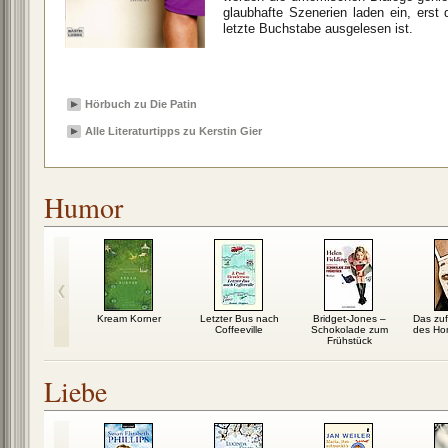
glaubhafte Szenerien laden ein, ers
letzte Buchstabe ausgelesen ist.
Hörbuch zu Die Patin
Alle Literaturtipps zu Kerstin Gier
Humor
e drei
Kream Korner
Letzter Bus nach
Bridget-Jones –
Das zuf
me: Tanne,
Coffeeville
Schokolade zum
des Hom
te,...
Frühstück
Liebe