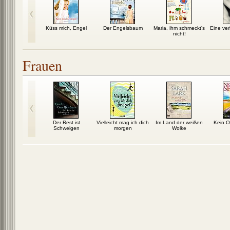
ie-Effekt
Küss mich, Engel
Der Engelsbaum
Maria, ihm schmeckt's
Eine ver
nicht!
Frauen
härfsten
Der Rest ist
Vielleicht mag ich dich
Im Land der weißen
Kein O
hte der
Schweigen
morgen
Wolke
chen Küche