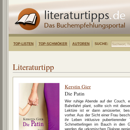
TOP-LISTEN
TOP-SCHMÖKER
AUTOREN
SUCHE:
Literaturtipp
Kerstin Gier
Die Patin
Wer ruhige Abende auf der Couch, ei
Bahnfahrt plant, sollte sich mit di
Lektüre ist er dann amüsierter, bes
vorher. Aus der Sicht einer Frau beschr
ihr Leben inklusive pubertierender
Schmetterlingen im Bauch in den G
werden die urkomischen Dialoge geni