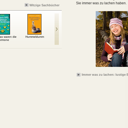
Sie immer was zu lachen haben.
Witzige Sachbücher
das waren die
Hummeldumm
Reinlich & kleinlich
Anleitung zum
Sch
ormone
Unglücklichsein
Immer was zu lachen: lustige 