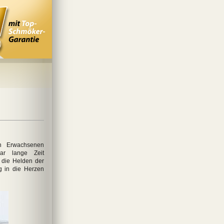
n Erwachsenen
ar lange Zeit
 die Helden der
g in die Herzen