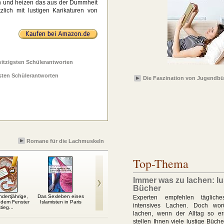
n und heizen das aus der Dummheit
lich mit lustigen Karikaturen von
witzigsten Schülerantworten
gsten Schülerantworten
Die Faszination von Jugendb
Romane für die Lachmuskeln
Top-Thema
Immer was zu lachen: lu
Bücher
dertjährige,
Das Sexleben eines
Don Osman
Romantik für Anfänger
Char
Experten empfehlen tägliche
 dem Fenster
Islamisten in Paris
intensives Lachen. Doch wo
tieg...
lachen, wenn der Alltag so ern
stellen Ihnen viele lustige Büche