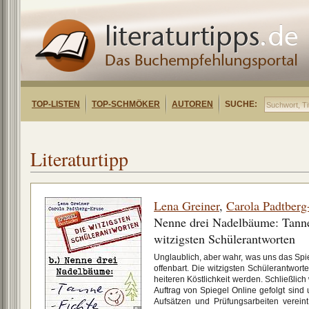
TOP-LISTEN
TOP-SCHMÖKER
AUTOREN
SUCHE:
Literaturtipp
Lena Greiner
,
Carola Padtberg
Nenne drei Nadelbäume: Tanne,
witzigsten Schülerantworten
Unglaublich, aber wahr, was uns das Spi
offenbart. Die witzigsten Schülerantwort
heiteren Köstlichkeit werden. Schließlich
Auftrag von Spiegel Online gefolgt sind 
Aufsätzen und Prüfungsarbeiten verei