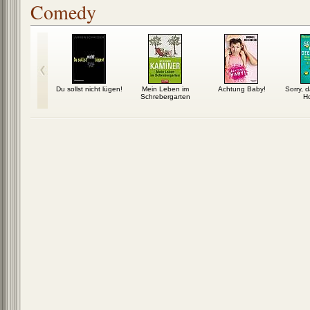
Comedy
inen Sex im
Du sollst nicht lügen!
Mein Leben im
Achtung Baby!
Sorry, 
alismus
Schrebergarten
H