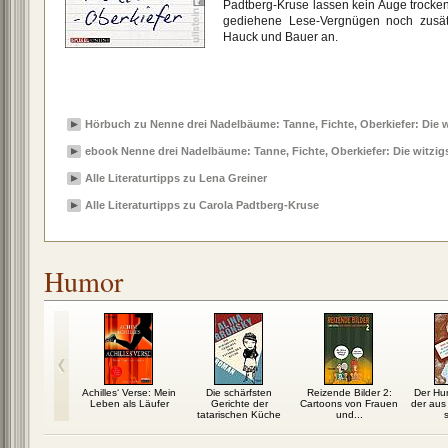
Padtberg-Kruse lassen kein Auge trocke
gediehene Lese-Vergnügen noch zusätz
Hauck und Bauer an.
Hörbuch zu Nenne drei Nadelbäume: Tanne, Fichte, Oberkiefer: Die 
ebook Nenne drei Nadelbäume: Tanne, Fichte, Oberkiefer: Die witzi
Alle Literaturtipps zu Lena Greiner
Alle Literaturtipps zu Carola Padtberg-Kruse
Humor
unst des
Achilles‘ Verse: Mein
Die schärfsten
Reizende Bilder 2:
Der Hun
erischen
Leben als Läufer
Gerichte der
Cartoons von Frauen
der aus
iterns
tatarischen Küche
und...
s