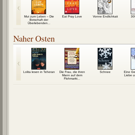
e über ein
Mut zum Leben – Die
Eat Pray Love
Vonne Endlichkait
30
it John F.
Botschaft der
nnedy
Überlebenden...
Naher Osten
assol
Lolita lesen in Teheran
Die Frau, die ihren
Schnee
Eine Ge
Mann auf dem
Liebe u
Flohmarkt...