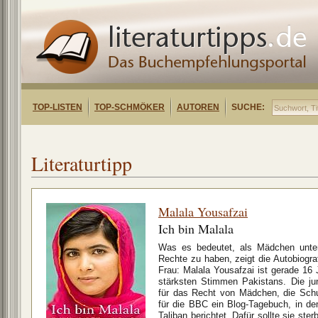
TOP-LISTEN
TOP-SCHMÖKER
AUTOREN
SUCHE:
Literaturtipp
Malala Yousafzai
Ich bin Malala
Was es bedeutet, als Mädchen unter
Rechte zu haben, zeigt die Autobiogr
Frau: Malala Yousafzai ist gerade 16 J
stärksten Stimmen Pakistans. Die jun
für das Recht von Mädchen, die Schu
für die BBC ein Blog-Tagebuch, in d
Taliban berichtet. Dafür sollte sie ste