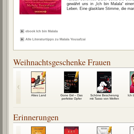
gewährt uns in „Ich bin Malala“ eine
Leben. Eine glasklare Stimme, die ma
ebook Ich bin Malala
Alle Literaturtipps zu Malala Yousafzai
Weihnachtsgeschenke Frauen
r, der auf
Altes Land
Gone Girl – Das
Schöne Bescherung
Ich 
ad bis nach
perfekte Opfer
mit Tasso von Welfen
eden...
Erinnerungen