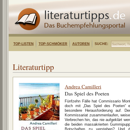
TOP-LISTEN
TOP-SCHMÖKER
AUTOREN
SUCHE:
Literaturtipp
Andrea Camilleri
Das Spiel des Poeten
Fünfzehn Fälle hat Commissario Mont
doch mit „Das Spiel des Poeten“ er
besondere Herausforderung auf. De
Kommissariat zusammenlaufen, weisen
Verbrechen hin, das nie aufgeklärt we
die beiden massakrierten Gummipup
Botschaften zu verstehen? Und 