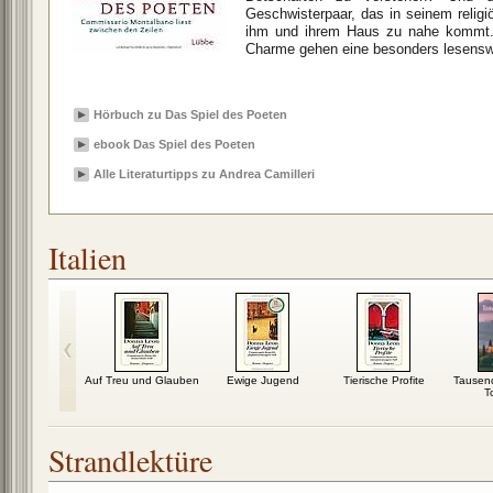
Geschwisterpaar, das in seinem relig
ihm und ihrem Haus zu nahe kommt. 
Charme gehen eine besonders lesenswe
Hörbuch zu Das Spiel des Poeten
ebook Das Spiel des Poeten
Alle Literaturtipps zu Andrea Camilleri
Italien
m schmeckt's
Auf Treu und Glauben
Ewige Jugend
Tierische Profite
Tausend
cht!
T
Strandlektüre