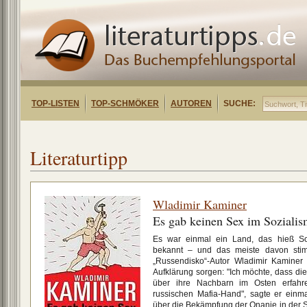
TOP-LISTEN
TOP-SCHMÖKER
AUTOREN
SUCHE:
Literaturtipp
Wladimir Kaminer
Es gab keinen Sex im Soziali
Es war einmal ein Land, das hieß So
bekannt – und das meiste davon stim
„Russendisko“-Autor Wladimir Kaminer
Aufklärung sorgen: "Ich möchte, dass di
über ihre Nachbarn im Osten erfahr
russischen Mafia-Hand", sagte er einma
über die Bekämpfung der Onanie in der S