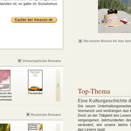
tanden ist, es gäbe im Sozialismus
Die besten Bücher für den So
Osteuropäische Romane
Top-Thema
eum der
Freelander
Was geschah,
Georgs Sorgen um die
Allzu l
gessenen
während wir schliefen
Vergangenheit
eimnisse
Eine Kulturgeschichte 
Die neuen Unterhaltungsmedie
Vormarsch und verdrängen das k
Russische Romane
Doch an der Tätigkeit des Lesens
vergangenen Jahrhunderten den
verändert, wie unsere kleine K
des Lesens zeigt.