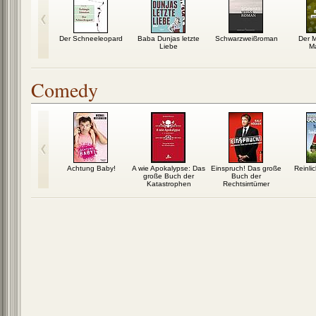
lomow
Der Schneeleopard
Baba Dunjas letzte
Schwarzweißroman
Der M
Liebe
Ma
Comedy
e Brocklaus
Achtung Baby!
A wie Apokalypse: Das
Einspruch! Das große
Reinlic
große Buch der
Buch der
Katastrophen
Rechtsirrtümer