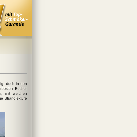
ig, doch in den
erbesten Bücher
n, mit welchen
ie Strandlektüre