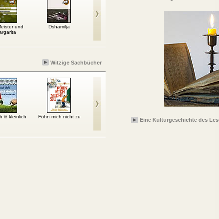
eister und
Dshamilja
Anna Karenina
Das achte Leben (Für
rgarita
Brilka)
Witzige Sachbücher
h & kleinlich
Föhn mich nicht zu
Hummeldumm
Was wir nicht haben,
Ru
Eine Kulturgeschichte des Le
brauchen Sie nicht