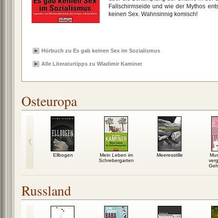
Fallschirmseide und wie der Mythos ents
keinen Sex. Wahnsinnig komisch!
Hörbuch zu Es gab keinen Sex im Sozialismus
Alle Literaturtipps zu Wladimir Kaminer
Osteuropa
a – Notizen
Ellbogen
Mein Leben im
Meeresstille
Mus
er Hölle
Schrebergarten
ver
Geh
Russland