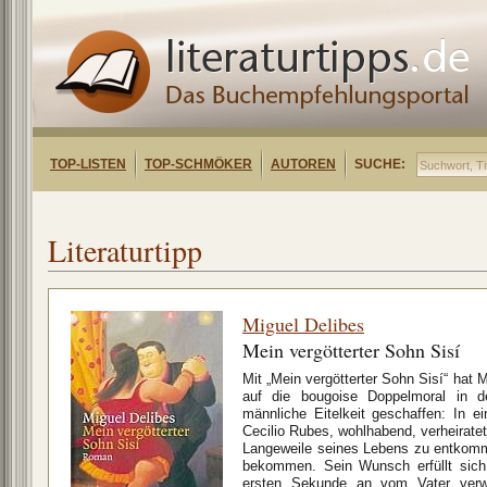
TOP-LISTEN
TOP-SCHMÖKER
AUTOREN
SUCHE:
Literaturtipp
Miguel Delibes
Mein vergötterter Sohn Sisí
Mit „Mein vergötterter Sohn Sisí“ hat M
auf die bougoise Doppelmoral in d
männliche Eitelkeit geschaffen: In e
Cecilio Rubes, wohlhabend, verheirate
Langeweile seines Lebens zu entkomm
bekommen. Sein Wunsch erfüllt sich
ersten Sekunde an vom Vater ver