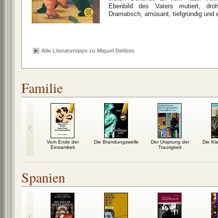
Ebenbild des Vaters mutiert, dro
Dramatisch, amüsant, tiefgründig und 
Alle Literaturtipps zu Miguel Delibes
Familie
iß Bescheid
Vom Ende der
Die Brandungswelle
Der Ursprung der
Die Kla
Einsamkeit
Traurigkeit
Spanien