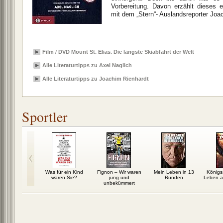
Vorbereitung. Davon erzählt dieses 
mit dem „Stern“- Auslandsreporter Joa
Film / DVD Mount St. Elias. Die längste Skiabfahrt der Welt
Alle Literaturtipps zu Axel Naglich
Alle Literaturtipps zu Joachim Rienhardt
Sportler
mad Ali
Was für ein Kind
Fignon – Wir waren
Mein Leben in 13
Königs
waren Sie?
jung und
Runden
Leben al
unbekümmert