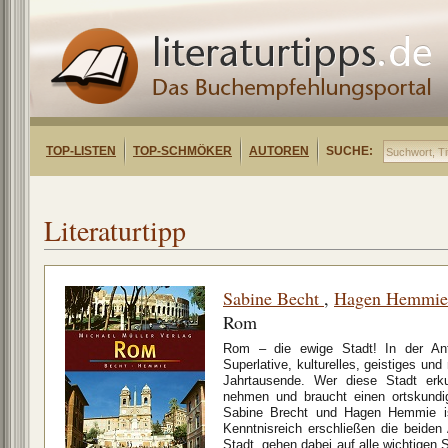
TOP-LISTEN
TOP-SCHMÖKER
AUTOREN
SUCHE:
Literaturtipp
Sabine Becht
,
Hagen Hemmie
Rom
Rom – die ewige Stadt! In der Ant
Superlative, kulturelles, geistiges un
Jahrtausende. Wer diese Stadt erk
nehmen und braucht einen ortskundi
Sabine Brecht und Hagen Hemmie ist
Kenntnisreich erschließen die beide
Stadt, gehen dabei auf alle wichtigen 