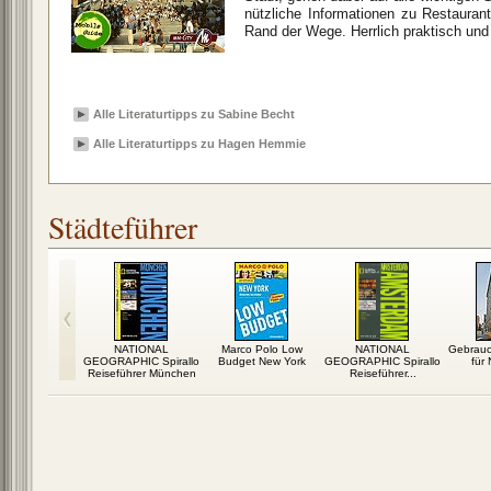
nützliche Informationen zu Restaura
Rand der Wege. Herrlich praktisch und 
Alle Literaturtipps zu Sabine Becht
Alle Literaturtipps zu Hagen Hemmie
Städteführer
iseführer
NATIONAL
Marco Polo Low
NATIONAL
Gebrauc
tockholm
GEOGRAPHIC Spirallo
Budget New York
GEOGRAPHIC Spirallo
für
Reiseführer München
Reiseführer...