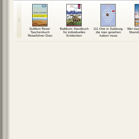
inavien:
DuMont Reise-
Baltikum: Handbuch
111 Orte in Salzburg,
Wer das
, Finnland,
Taschenbuch
für individuelles
die man gesehen
Skandin
gen,...
Reiseführer Gran
Entdecken
haben muss
Canaria