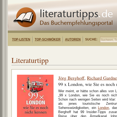
TOP-LISTEN
TOP-SCHMÖKER
AUTOREN
SUCHE:
Literaturtipp
Jörg Berghoff
,
Richard Gardne
99 x London, wie Sie es noch 
Wer meint, er hätte schon alles von 
„99 x London, wie Sie es noch nic
Schon nach wenigen Seiten wird klar:
als jenes touristische Zent
Sehenswürdigkeiten, ein
London
, da
Berghoff hat 99 Insider-Tipps zusa
Reise über den Ärmelkanal lohne