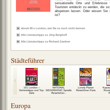
sensationelle Orte und Erlebnisse 
Touristen entdeckt zu werden, die si
abspeisen lassen. Oder wissen Sie
ist?
ebook 99 x London, wie Sie es noch nicht kennen
Alle Literaturtipps zu Jörg Berghoff
Alle Literaturtipps zu Richard Gardner
Städteführer
iseführer
101 London –
NATIONAL
Lonely Planet
Kapst
nchen
Geheimtipps und Top-
GEOGRAPHIC Spirallo
Reiseführer Paris
Rout
Ziele
Reiseführer...
P
Europa