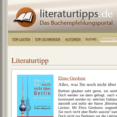
TOP-LISTEN
TOP-SCHMÖKER
AUTOREN
SUCHE:
Literaturtipp
Elmo Gerdsen
Alles, was Sie noch nicht über
Berliner glauben sehr gerne, sie würd
Doch werden sie dann gefragt, nach 
konstruiert worden ist, welches Gebäu
darstellt und wofür der Name „Bikiniha
Lücken. Mit Elmo Gerdsens ungewöhn
Sie noch nicht über Berlin wusste“ k
Doch nicht nur Berlinern sei die Lektür