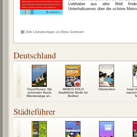
Liebhaber aus aller Welt find
Unterhaltsames über die schöne Metro
Alle Literaturtipps zu Elmo Gerdsen
Deutschland
er Deutsch
TraumTouren: Die
MARCO POLO
Oktoberfest
Insel 
en wurde
schönsten Rund-
Stadtführer Berlin für
machen
Wanderwege an...
Berliner
Städteführer