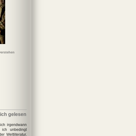
verstehen
eu und Glauben
Zehn
Tod zwischen den
La Muerte
Zeilen
 ich gelesen
sich irgendwann
 ich unbedingt
r Weltliteratur,