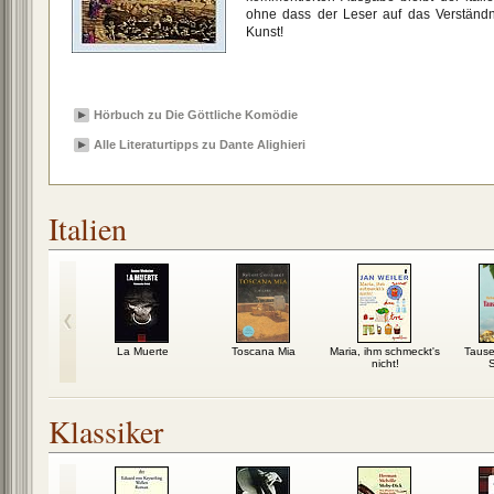
ohne dass der Leser auf das Verständni
Kunst!
Hörbuch zu Die Göttliche Komödie
Alle Literaturtipps zu Dante Alighieri
Italien
schen den
La Muerte
Toscana Mia
Maria, ihm schmeckt's
Tause
ilen
nicht!
S
Klassiker