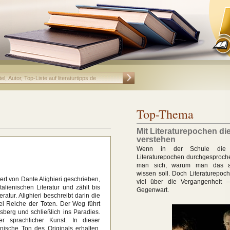
Top-Thema
Mit Literaturepochen di
verstehen
Wenn in der Schule die v
Literaturepochen durchgesproche
man sich, warum man das al
wissen soll. Doch Literaturepoc
ert von Dante Alighieri geschrieben,
viel über die Vergangenheit 
talienischen Literatur und zählt bis
Gegenwart.
atur. Alighieri beschreibt darin die
ei Reiche der Toten. Der Weg führt
sberg und schließlich ins Paradies.
r sprachlicher Kunst. In dieser
nische Ton des Originals erhalten,