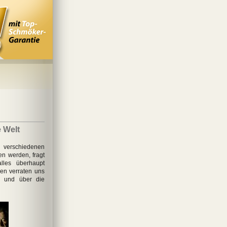
e Welt
erschiedenen
n werden, fragt
les überhaupt
hen verraten uns
– und über die