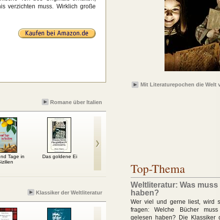
s verzichten muss. Wirklich große
Mit Literaturepochen die Welt 
Romane über Italien
nd Tage in
Das goldene Ei
Tausend Tage in
Die Totenjägerin
Auf Tr
izilien
Orvieto
Top-Thema
Weltliteratur: Was muss
haben?
Klassiker der Weltliteratur
Wer viel und gerne liest, wird 
fragen: Welche Bücher muss
gelesen haben? Die Klassiker de