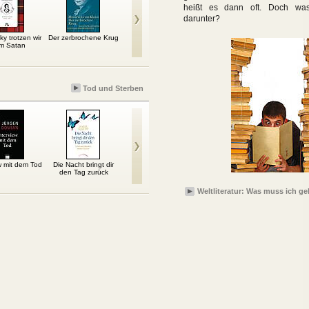
heißt es dann oft. Doch wa
darunter?
ky trotzen wir
Der zerbrochene Krug
Deutschstunde
Der Mann ohne
Die
m Satan
Eigenschaften
Tod und Sterben
w mit dem Tod
Die Nacht bringt dir
Krisenfest
Feldmans Frauen
5 
den Tag zurück
Sterbe
Weltliteratur: Was muss ich g