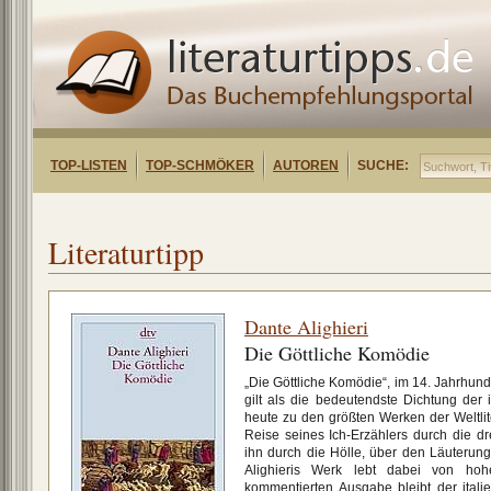
TOP-LISTEN
TOP-SCHMÖKER
AUTOREN
SUCHE:
Literaturtipp
Dante Alighieri
Die Göttliche Komödie
„Die Göttliche Komödie“, im 14. Jahrhund
gilt als die bedeutendste Dichtung der i
heute zu den größten Werken der Weltliter
Reise seines Ich-Erzählers durch die dr
ihn durch die Hölle, über den Läuterung
Alighieris Werk lebt dabei von hohe
kommentierten Ausgabe bleibt der italie