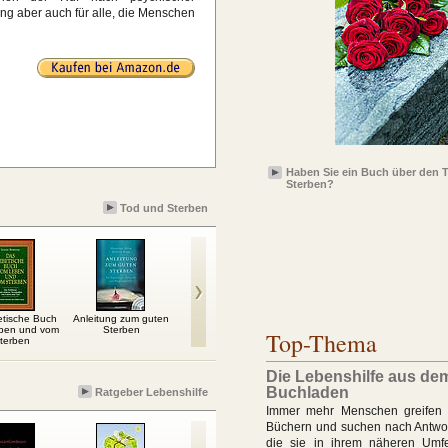
gung aber auch für alle, die Menschen
Haben Sie ein Buch über den 
Sterben?
Tod und Sterben
etische Buch
Anleitung zum guten
Trauer hat heilende
Es muss dir nicht bang
Interv
ben und vom
Sterben
Kraft
sein
Top-Thema
terben
Die Lebenshilfe aus de
Buchladen
Ratgeber Lebenshilfe
Immer mehr Menschen greifen 
Büchern und suchen nach Antwor
die sie in ihrem näheren Umfe