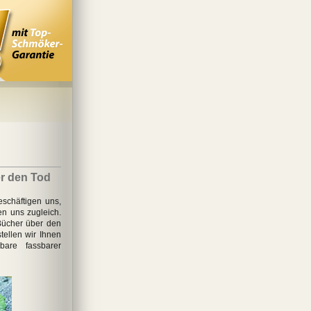
r den Tod
schäftigen uns,
n uns zugleich.
Bücher über den
tellen wir Ihnen
bare fassbarer