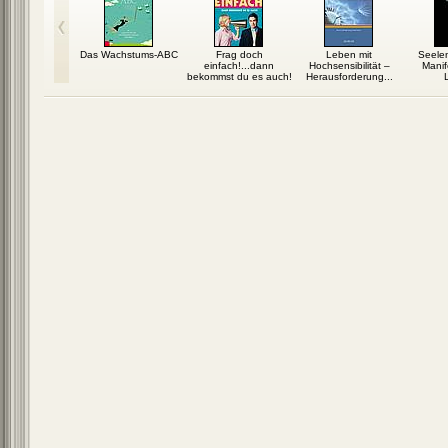
 erzähl dir
Das Wachstums-ABC
Frag doch
Leben mit
Seele
eschichte
einfach!...dann
Hochsensibilität –
Manif
bekommst du es auch!
Herausforderung...