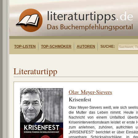
TOP-LISTEN
TOP-SCHMÖKER
AUTOREN
SUCHE:
Literaturtipp
Olav Meyer-Sievers
Krisenfest
Olav Meyer-Sievers weiß, wie sich seelisc
die Mutter das Leben nimmt. Heute is
Nachricht von einem Unfalltod überb
Kriseninterventionsteam leistet er erste H
zum anlehnen, zuhören, aufrichten
„KRISENFEST“ berichtet er über Einsätz
unsagbare Schicksalsschläge, in d