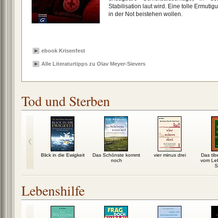
Stabilisation laut wird. Eine tolle Ermuti
in der Not beistehen wollen.
ebook Krisenfest
Alle Literaturtipps zu Olav Meyer-Sievers
Tod und Sterben
em neuen
Blick in die Ewigkeit
Das Schönste kommt
vier minus drei
Das tib
rgen
noch
vom Le
S
Lebenshilfe