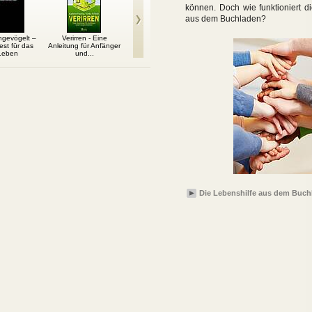
können. Doch wie funktioniert d
aus dem Buchladen?
ngevögelt –
Verirren - Eine
Die Kunst sich selbst
Hau eine Delle ins
Feng S
est für das
Anleitung für Anfänger
auszuhalten: Ein Weg
Universum
Gerümp
Leben
und...
zur...
Die Lebenshilfe aus dem Buch