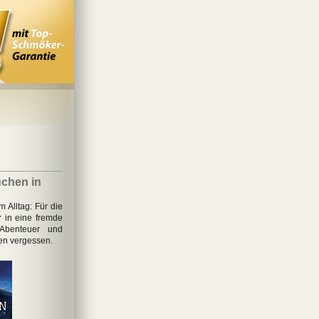
chen in
Alltag: Für die
 in eine fremde
Abenteuer und
en vergessen.