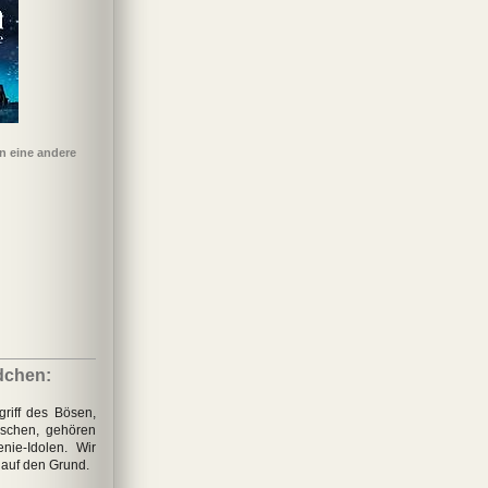
n eine andere
Elfenkuss
Bloodlines: Falsche
Die Landkarte der Zeit
Der Ozean am Ende
Die
Versprechen
der Straße
Triu
dchen:
riff des Bösen,
schen, gehören
nie-Idolen. Wir
auf den Grund.