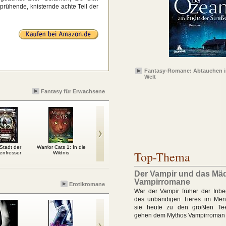
rühende, knisternde achte Teil der
Fantasy-Romane: Abtauchen i
Welt
Fantasy für Erwachsene
Stadt der
Warrior Cats 1: In die
Das Buch der
Warrior Cats 2: Feuer
Top-Thema
enfresser
Wildnis
verlorenen Dinge
und Eis
Der Vampir und das Mä
Vampirromane
Erotikromane
War der Vampir früher der Inbeg
des unbändigen Tieres im Men
sie heute zu den größten Tee
gehen dem Mythos Vampirroman 