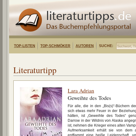
TOP-LISTEN
TOP-SCHMÖKER
AUTOREN
SUCHE:
Literaturtipp
Lara Adrian
Geweihte des Todes
Für alle, die in den „Bis(s)“-Büchern d
sich etwas mehr Feuer in der Beziehu
hätten, ist „Geweihte des Todes“ ge
Darrow in der Wildnis von Alaska angeg
ist, nehmen die Krieger eines alten Vamp
Aufmerksamkeit erhält sie von dem a
entflammt eine heiße Leidenschaft, un