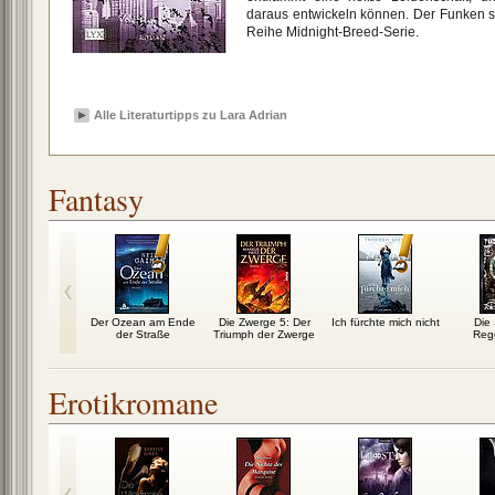
daraus entwickeln können. Der Funken sp
Reihe Midnight-Breed-Serie.
Alle Literaturtipps zu Lara Adrian
Fantasy
rte der Zeit
Der Ozean am Ende
Die Zwerge 5: Der
Ich fürchte mich nicht
Die 
der Straße
Triumph der Zwerge
Reg
Erotikromane