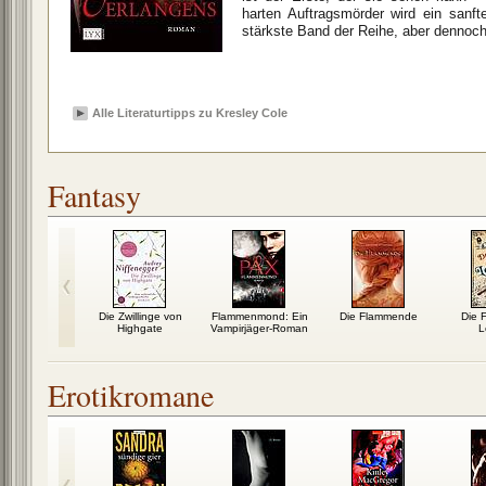
harten Auftragsmörder wird ein sanft
stärkste Band der Reihe, aber dennoch
Alle Literaturtipps zu Kresley Cole
Fantasy
acula
Die Zwillinge von
Flammenmond: Ein
Die Flammende
Die 
Highgate
Vampirjäger-Roman
L
Erotikromane