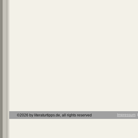
Impressum
Ι
©2026 by literaturtipps.de, all rights reserved