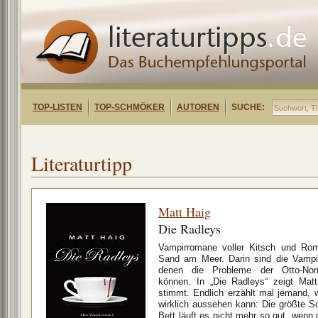
TOP-LISTEN
TOP-SCHMÖKER
AUTOREN
SUCHE:
Literaturtipp
Matt Haig
Die Radleys
Vampirromane voller Kitsch und Rom
Sand am Meer. Darin sind die Vampir
denen die Probleme der Otto-Norm
können. In „Die Radleys“ zeigt Mat
stimmt. Endlich erzählt mal jemand, w
wirklich aussehen kann: Die größte S
Bett läuft es nicht mehr so gut, wenn d