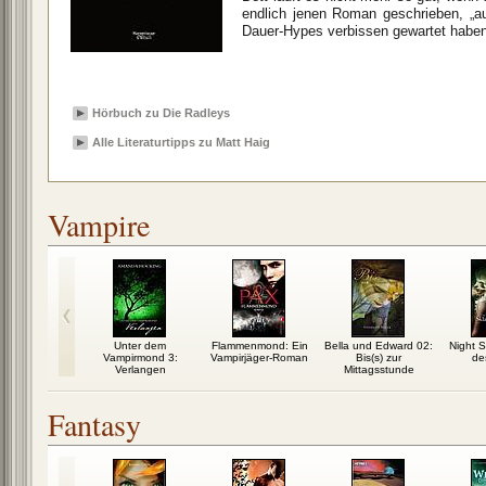
endlich jenen Roman geschrieben, „a
Dauer-Hypes verbissen gewartet haben.“
Hörbuch zu Die Radleys
Alle Literaturtipps zu Matt Haig
Vampire
Blood 1:
Unter dem
Flammenmond: Ein
Bella und Edward 02:
Night S
gehend tot
Vampirmond 3:
Vampirjäger-Roman
Bis(s) zur
de
Verlangen
Mittagsstunde
Fantasy