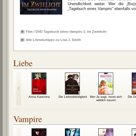
Unendlichkeit weiter. Wer die „Bis(
„Tagebuch eines Vampirs“ ebenfalls vol
Film / DVD Tagebuch eines Vampirs 1: Im Zwielicht
Alle Literaturtipps zu Lisa J. Smith
Liebe
rau des
Anna Karenina
Die Liebesblödigkeit
Wer Ja sagt, muss sich
Die D
eisenden
wirklich trauen
Vampire