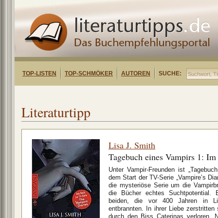
TOP-LISTEN
TOP-SCHMÖKER
AUTOREN
SUCHE:
Literaturtipp
Lisa J. Smith
Tagebuch eines Vampirs 1: Im
Unter Vampir-Freunden ist „Tagebuch
dem Start der TV-Serie „Vampire’s Diar
die mysteriöse Serie um die Vampir
die Bücher echtes Suchtpotential. 
beiden, die vor 400 Jahren in L
entbrannten. In ihrer Liebe zerstritten
durch den Biss Caterinas verloren. N