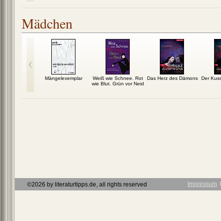
Mädchen
stimmung
Mängelexemplar
Weiß wie Schnee. Rot
Das Herz des Dämons
Der Kus
wie Blut. Grün vor Neid
Impressum
Ι
©2026 by literaturtipps.de, all rights reserved