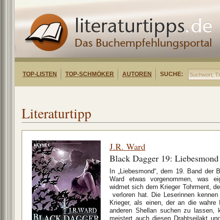
TOP-LISTEN
TOP-SCHMÖKER
AUTOREN
SUCHE:
Literaturtipp
J.R. Ward
Black Dagger 19: Liebesmond
In „Liebesmond“, dem 19. Band der B
Ward etwas vorgenommen, was eige
widmet sich dem Krieger Tohrment, de
verloren hat. Die Leserinnen kennen
Krieger, als einen, der an die wahre
anderen Shellan suchen zu lassen, 
meistert auch diesen Drahtseilakt und