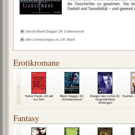
die Geschichte zu gewinnen. Sie be
Geduld und Sensibilität – und gewinnt
ebook Black Dagger 19: Liebesmond
Alle Literaturtipps zu J.R. Ward
Erotikromane
enuspakt
Keine Panik, ich will
Black Dagger 20:
Krieger des Lichts 01:
Kushiel 
nur Sex
Schattentraum
Ungezähmtes
Verlangen
Fantasy