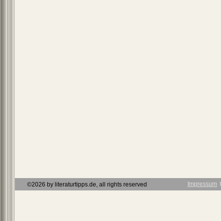
Impressum
Ι
©2026 by literaturtipps.de, all rights reserved