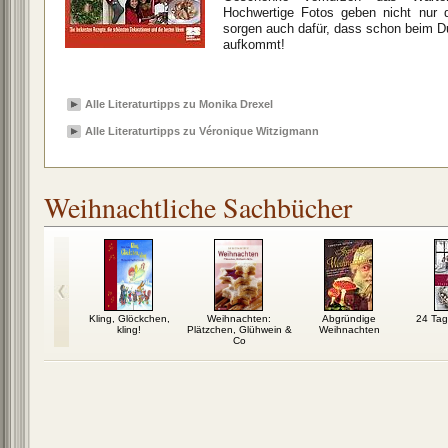
Hochwertige Fotos geben nicht nur d
sorgen auch dafür, dass schon beim 
aufkommt!
Alle Literaturtipps zu Monika Drexel
Alle Literaturtipps zu Véronique Witzigmann
Weihnachtliche Sachbücher
ezepte –
Kling, Glöckchen,
Weihnachten:
Abgründige
24 Tag
nachten
kling!
Plätzchen, Glühwein &
Weihnachten
Co