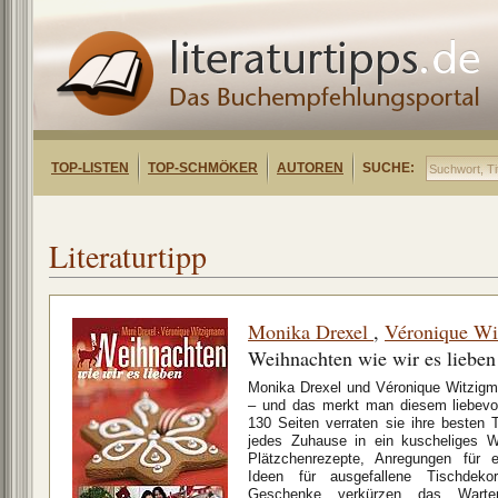
TOP-LISTEN
TOP-SCHMÖKER
AUTOREN
SUCHE:
Literaturtipp
Monika Drexel
,
Véronique Wi
Weihnachten wie wir es lieben
Monika Drexel und Véronique Witzigm
– und das merkt man diesem liebevol
130 Seiten verraten sie ihre besten 
jedes Zuhause in ein kuscheliges W
Plätzchenrezepte, Anregungen für e
Ideen für ausgefallene Tischdeko
Geschenke verkürzen das Warte