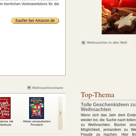
m herrlichen Vorleseerlebnis für die
Weihnachten in aller Welt
Weihnachtsromane
Top-Thema
Tolle Geschenkideen zu
Weihnachten
Wenn sich das Jahr dem Ende 
wieder los: die Suche nach toll
sterne mit
Hinter verzauberten
Magie der Weihnacht
Weihnachten in aller
Wei
zu Weihnachten. Bücher sin
ckerkuss
Fenstern
Welt
Ka
Ge
Möglichkeit, jemandem zu We
Freude zu machen. Hier fin