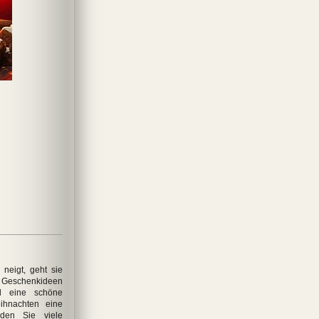
neigt, geht sie
en Geschenkideen
hnachten mit
Ein Stern strahlt um
Olaf, der Elch
Weihnachten steht vor
Glöc
d eine schöne
tze. Neue
die Welt
der Tür
schichten
ihnachten eine
den Sie viele