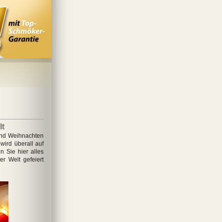
lt
und Weihnachten
wird überall auf
n Sie hier alles
er Welt gefeiert