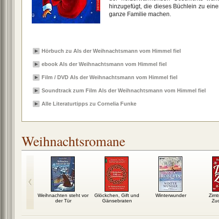
hinzugefügt, die dieses Büchlein zu eine
ganze Familie machen.
Hörbuch zu Als der Weihnachtsmann vom Himmel fiel
ebook Als der Weihnachtsmann vom Himmel fiel
Film / DVD Als der Weihnachtsmann vom Himmel fiel
Soundtrack zum Film Als der Weihnachtsmann vom Himmel fiel
Alle Literaturtipps zu Cornelia Funke
Weihnachtsromane
der Elch
Weihnachten steht vor
Glöckchen, Gift und
Winterwunder
Zimt
der Tür
Gänsebraten
Zu