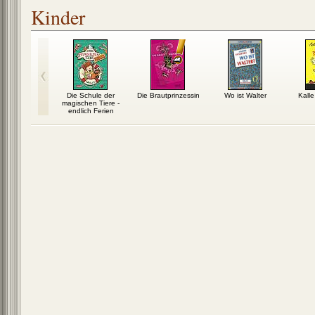
Kinder
a-Leben: Der
Die Schule der
Die Brautprinzessin
Wo ist Walter
Kalle
es Känguru
magischen Tiere -
endlich Ferien