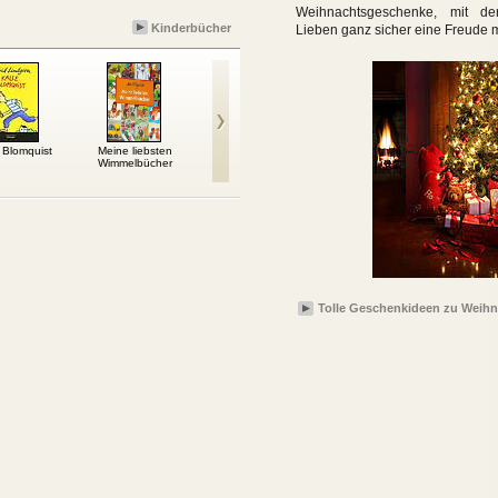
Weihnachtsgeschenke, mit d
Kinderbücher
Lieben ganz sicher eine Freude 
 Blomquist
Meine liebsten
Harry Potter und die
Die neugierige kleine
Lot
Wimmelbücher
Heiligtümer des Todes
Hexe
Tolle Geschenkideen zu Weih