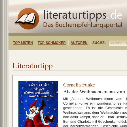
TOP-LISTEN
TOP-SCHMÖKER
AUTOREN
SUCHE:
Literaturtipp
Cornelia Funke
Als der Weihnachtsmann vom 
Mit „Als der Weihnachtsmann vom Him
Cornelia Funke ein wunderschönes Fam
geschrieben. Es ist die Geschichte 
Weihnachtsmann, dem Weihnachten noch
hart dafür kämpft, dass er – trotz Beruf
Ben und Charlotte mit Geschenken glück
der herzerwärmenden Geschichte wunder