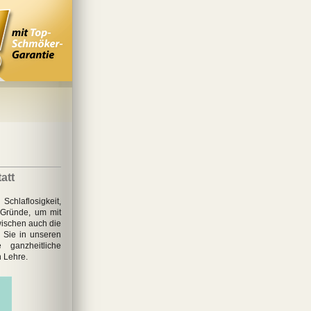
att
hlaflosigkeit,
e Gründe, um mit
ischen auch die
 Sie in unseren
 ganzheitliche
n Lehre.