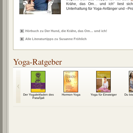
Krähe, das Om… und ich“ liest sich
Unterhaltung für Yoga-Anfänger und –Prof
Hörbuch zu Der Hund, die Krähe, das Om… und ich!
Alle Literaturtipps zu Susanne Fröhlich
Yoga-Ratgeber
lücklich sein
Der Yogaleitfaden des
Hormon-Yoga
Yoga für Einsteiger
Du bis
Patañjali