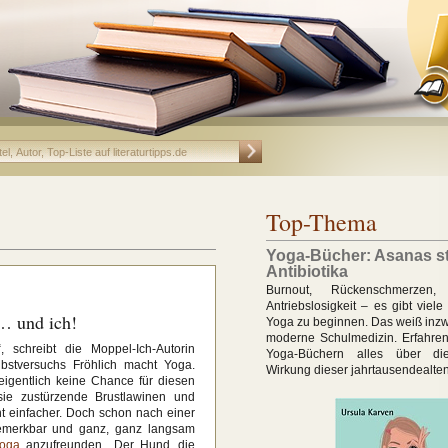
Top-Thema
Yoga-Bücher: Asanas st
Antibiotika
Burnout, Rückenschmerzen, Sc
Antriebslosigkeit – es gibt viel
… und ich!
Yoga zu beginnen. Das weiß inzw
moderne Schulmedizin. Erfahren
, schreibt die Moppel-Ich-Autorin
Yoga-Büchern alles über die
bstversuchs Fröhlich macht Yoga.
Wirkung dieser jahrtausendealte
igentlich keine Chance für diesen
 sie zustürzende Brustlawinen und
t einfacher. Doch schon nach einer
merkbar und ganz, ganz langsam
oga
anzufreunden. „Der Hund, die