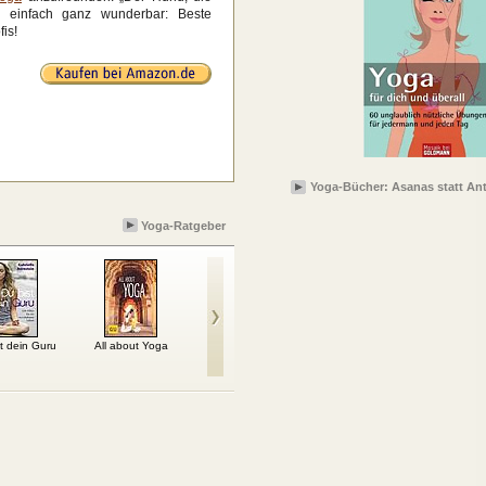
 einfach ganz wunderbar: Beste
is!
Yoga-Bücher: Asanas statt Ant
Yoga-Ratgeber
t dein Guru
All about Yoga
Der Hund, die Krähe,
Der kleine Yogi:
Mein W
das Om… und ich!
Kinderleichtes Yoga
– En