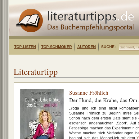
TOP-LISTEN
TOP-SCHMÖKER
AUTOREN
SUCHE:
Literaturtipp
Susanne Fröhlich
Der Hund, die Krähe, das Om
„Yoga und ich sind nicht kompatibel“
Susanne Fröhlich zu Beginn Ihres Sel
Schon nach dem ersten Date sieht sie e
esoterisch angehauchten „Sport“. Auf
Fettgebirge machen das Experiment nich
Woche machen sich Veränderungen be
beginnt sich das Moppel-Ich mit dem
Y