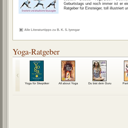
Geburtstags und noch immer ist er ein 
Ratgeber für Einsteiger, toll illustriert
Alle Literaturtipps zu B. K. S. Iyengar
Yoga-Ratgeber
ür Kinder
Yoga für Skeptiker
All about Yoga
Du bist dein Guru
Par