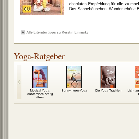
absoluten Empfehlung für alle zu mac
Das Sahnehäubchen: Wunderschöne Bil
Alle Literaturtipps zu Kerstin Linnartz
Yoga-Ratgeber
vertrag: Das
Medical Yoga:
Sunnymoon-Yoga
Die Yoga Tradition
Licht a
-Programm
Anatomisch richtig
üben