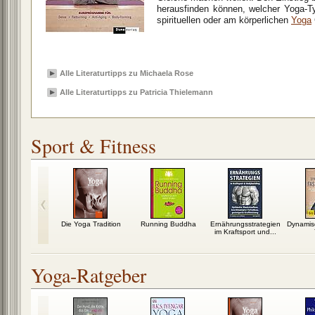
herausfinden können, welcher Yoga-T
spirituellen oder am körperlichen
Yoga
Alle Literaturtipps zu Michaela Rose
Alle Literaturtipps zu Patricia Thielemann
Sport & Fitness
kenschule
Die Yoga Tradition
Running Buddha
Ernährungsstrategien
Dynamis
im Kraftsport und...
Yoga-Ratgeber