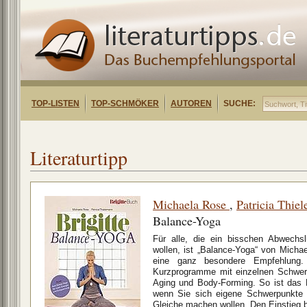
TOP-LISTEN
TOP-SCHMÖKER
AUTOREN
SUCHE:
Literaturtipp
Michaela Rose
,
Patricia Thie
Balance-Yoga
Für alle, die ein bisschen Abwechsl
wollen, ist „Balance-Yoga“ von Micha
eine ganz besondere Empfehlung. 
Kurzprogramme mit einzelnen Schwerp
Aging und Body-Forming. So ist das B
wenn Sie sich eigene Schwerpunkte 
Gleiche machen wollen. Den Einstieg b