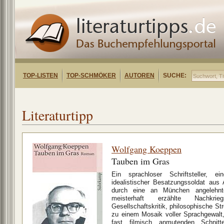
TOP-LISTEN
TOP-SCHMÖKER
AUTOREN
SUCHE:
Literaturtipp
Wolfgang Koeppen
Tauben im Gras
Ein sprachloser Schriftsteller, 
idealistischer Besatzungssoldat aus
durch eine an München angelehnt
meisterhaft erzählte Nachkrie
Gesellschaftskritik, philosophische St
zu einem Mosaik voller Sprachgewalt,
fast filmisch anmutenden Schnitt