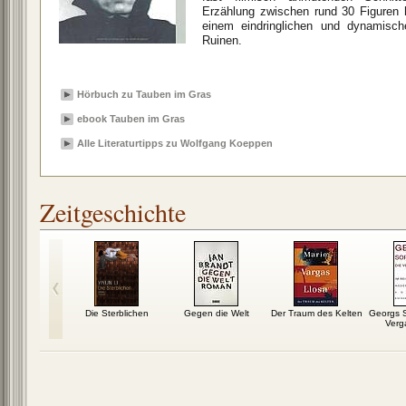
Erzählung zwischen rund 30 Figuren h
einem eindringlichen und dynamische
Ruinen.
Hörbuch zu Tauben im Gras
ebook Tauben im Gras
Alle Literaturtipps zu Wolfgang Koeppen
Zeitgeschichte
Herz vorbei
Die Sterblichen
Gegen die Welt
Der Traum des Kelten
Georgs 
Verg